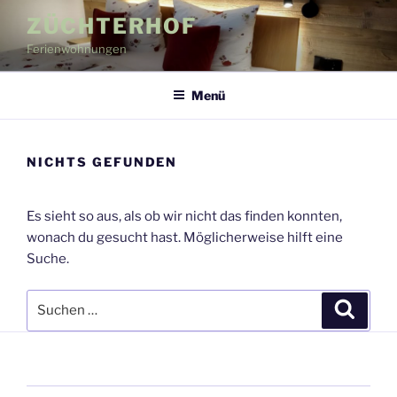
Zum
ZÜCHTERHOF
Inhalt
Ferienwohnungen
springen
Menü
NICHTS GEFUNDEN
Es sieht so aus, als ob wir nicht das finden konnten,
wonach du gesucht hast. Möglicherweise hilft eine
Suche.
Suche
Suche
nach: